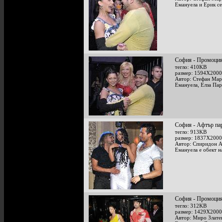
Емануела и Ерик се
София - Промоция 
тегло: 410KB
размер: 1594X2000
Автор: Стефан Мар
Емануела, Елза Пар
София - Афтър пар
тегло: 913KB
размер: 1837X2000
Автор: Спиридон 
Емануела е обект 
София - Промоция 
тегло: 312KB
размер: 1429X2000
Автор: Миро Злате