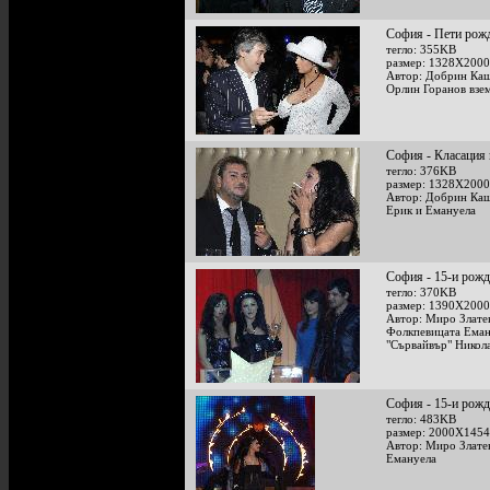
София - Пети рожд
тегло: 355KB
размер: 1328X2000
Автор: Добрин Каш
Орлин Горанов взе
София - Класация 
тегло: 376KB
размер: 1328X2000
Автор: Добрин Каш
Ерик и Емануела
София - 15-и рожд
тегло: 370KB
размер: 1390X2000
Автор: Миро Злате
Фолкпевицата Еману
"Сървайвър" Никол
София - 15-и рожд
тегло: 483KB
размер: 2000X1454
Автор: Миро Злате
Емануела