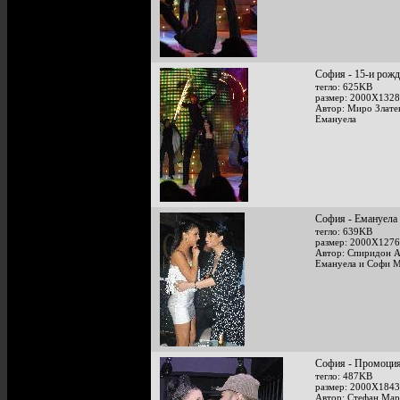
София - 15-и рожд
тегло: 625KB
размер: 2000X1328
Автор: Миро Злате
Емануела
София - Емануела 
тегло: 639KB
размер: 2000X1276
Автор: Спиридон 
Емануела и Софи М
София - Промоция 
тегло: 487KB
размер: 2000X1843
Автор: Стефан Мар