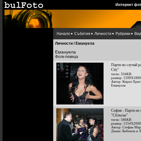
Интернет фо
Начало
Събития
Личности
Рубрики
Ви
Личности
/ Емануела
Емануела
Фолк-певица
Парти по случай р
City"
тегло: 334KB
размер: 1599X1800
Автор: Кирил Хрис
Емануела
София - Парти по 
"Сблъсък"
тегло: 586KB
размер: 1554X2000
Автор: Стефан Мар
Диана Любенов и Л