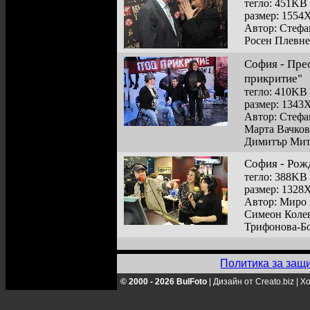
тегло: 451KB
размер: 1554
Автор: Стефа
Росен Плевне
София - Пре
прикритие"
тегло: 410KB
размер: 1343
Автор: Стефа
Марта Вачков
Димитър Мит
София - Рож
тегло: 388KB
размер: 1328
Автор: Миро 
Симеон Колев
Трифонова-Б
Политика за защ
© 2000 - 2026 BulFoto
|
Дизайн от Creato.biz
|
Хо