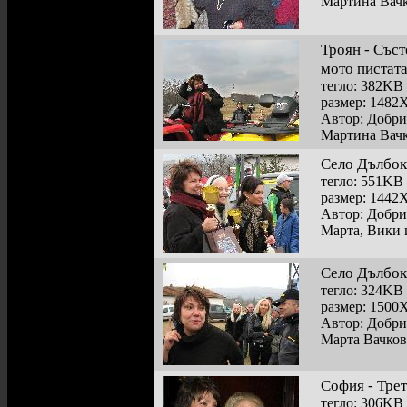
Мартина Вач
Троян - Със
мото пистата
тегло: 382KB
размер: 1482
Автор: Добр
Мартина Вач
Село Дълбок 
тегло: 551KB
размер: 1442
Автор: Добр
Марта, Вики 
Село Дълбок 
тегло: 324KB
размер: 1500
Автор: Добр
Марта Вачков
София - Тре
тегло: 306KB