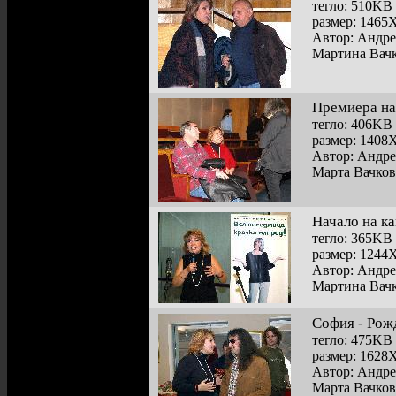
тегло: 510KB
размер: 1465
Автор: Андр
Мартина Вачк
Премиера на
тегло: 406KB
размер: 1408
Автор: Андр
Марта Вачков
Начало на ка
тегло: 365KB
размер: 1244
Автор: Андр
Мартина Вач
София - Рожд
тегло: 475KB
размер: 1628
Автор: Андр
Марта Вачко