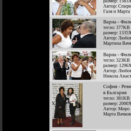
размер: 1583
Автор: Спир
Галя и Марта
Варна - Фил
тегло: 377KB
размер: 1335
Автор: Любом
Мартина Вачк
Варна - Фил
тегло: 323KB
размер: 1296
Автор: Любом
Никола Анаст
София - Рев
в България
тегло: 381KB
размер: 2000
Автор: Миро 
Марта Вачков