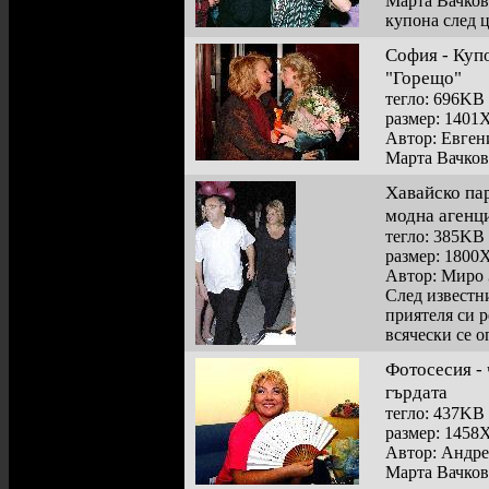
Марта Вачков
купона след 
София - Купо
"Горещо"
тегло: 696KB
размер: 1401
Автор: Евге
Марта Вачков
Хавайско пар
модна агенц
тегло: 385KB
размер: 1800
Автор: Миро 
След известн
приятеля си 
всячески се о
Фотосесия - 
гърдата
тегло: 437KB
размер: 1458
Автор: Андр
Марта Вачков