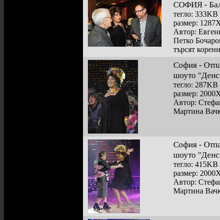
СОФИЯ - Бал
тегло: 333KB
размер: 1287
Автор: Евге
Петко Бочаро
търсят корен
София - Отп
шоуто "Денс
тегло: 287KB
размер: 2000
Автор: Стефа
Мартина Вачк
София - Отп
шоуто "Денс
тегло: 415KB
размер: 2000
Автор: Стефа
Мартина Вачк