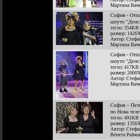
Мартина Вачк
София - Отп
шоуто "Денс
тегло: 354KB
размер: 1426
Автор: Стефа
Мартина Вачк
София - Отп
шоуто "Денс
тегло: 417KB
размер: 2000
Автор: Стефа
Мартина Вачк
София – Пет
по Нова тел
тегло: 491KB
размер: 1356
Автор: Стефа
Венета Райко