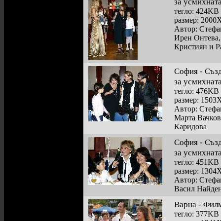
за усмихнат
тегло: 424KB
размер: 2000
Автор: Стефа
Ирен Онтева,
Кристиян и Р
София - Съз
за усмихнат
тегло: 476KB
размер: 1503
Автор: Стефа
Марта Вачков
Каридова
София - Съз
за усмихнат
тегло: 451KB
размер: 1304
Автор: Стефа
Васил Найден
Варна - Фил
тегло: 377KB