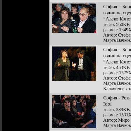
София – Бен
годишна сце
“Алеко Конс
тегло: 560KB
размер: 1349
Автор: Стефа
Марта Вачков
София – Бен
годишна сце
“Алеко Конс
тегло: 453KB
размер: 1575
Автор: Стефа
Марта Вачков
Калоянчев с о
София - Рок-
Idol
тегло: 289KB
размер: 1531
Автор: Миро 
Марта Вачков