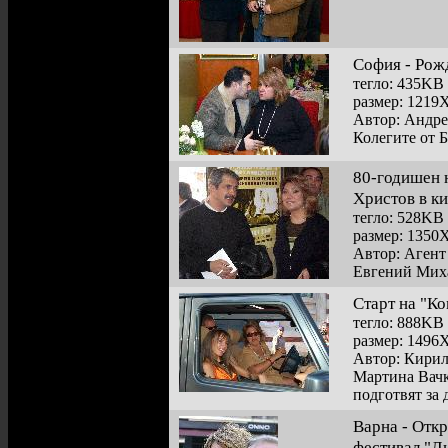
София - Рожд
тегло: 435KB
размер: 1219
Автор: Андр
Колегите от 
80-годишен 
Христов в к
тегло: 528KB
размер: 1350
Автор: Агент
Евгений Миха
Старт на "Ко
тегло: 888KB
размер: 1496
Автор: Кири
Мартина Вачк
подготвят за
Варна - Отк
фестивал "Л