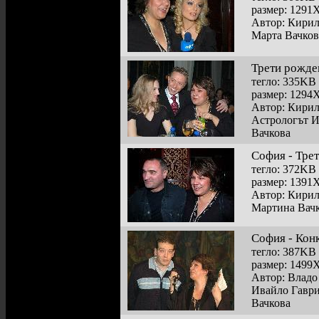
размер: 1291
Автор: Кири
Марта Вачков
Трети рожде
тегло: 335KB
размер: 1294
Автор: Кири
Астрологът И
Вачкова
София - Тре
тегло: 372KB
размер: 1391
Автор: Кири
Мартина Вачк
София - Кон
тегло: 387KB
размер: 1499
Автор: Владо
Ивайло Гаври
Вачкова