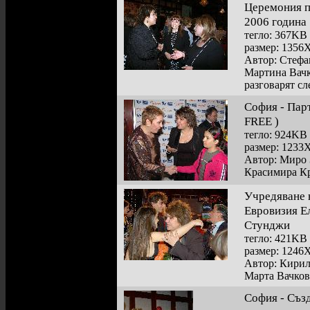
Церемония п
2006 година
тегло: 367KB
размер: 1356
Автор: Стефа
Мартина Вачк
разговарят с
София - Парт
FREE )
тегло: 924KB
размер: 1233
Автор: Миро 
Красимира Кр
Учредяване н
Евровизия Е
Стунджи
тегло: 421KB
размер: 1246
Автор: Кири
Марта Вачков
София - Съз