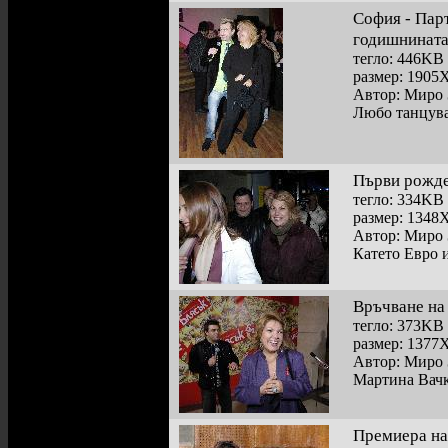
София - Парт
годишнината
тегло: 446KB
размер: 1905
Автор: Миро 
Любо танцува
Първи рожде
тегло: 334KB
размер: 1348
Автор: Миро 
Катето Евро 
Връчване на
тегло: 373KB
размер: 1377
Автор: Миро 
Мартина Вач
Премиера на