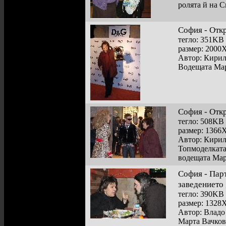
ролята й на 
София - Отк
тегло: 351KB
размер: 2000
Автор: Кири
Водещата Мар
София - Отк
тегло: 508KB
размер: 1366
Автор: Кири
Топмоделката
водещата Мар
София - Парт
заведението
тегло: 390KB
размер: 1328
Автор: Владо
Марта Вачков