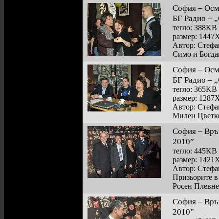
София – Осм
БГ Радио – 
тегло: 388KB
размер: 1447
Автор: Стефа
Симо и Богда
София – Осм
БГ Радио – 
тегло: 365KB
размер: 1287
Автор: Стефа
Милен Цветко
София – Връ
2010”
тегло: 445KB
размер: 1421
Автор: Стефа
Призьорите в
Росен Плевне
София – Връ
2010”