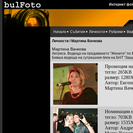
Интернет фо
Начало
Събития
Личности
Рубрики
Ви
Личности
/ Мартина Вачкова
Мартина Вачкова
Актриса. Водеща на предаването "Жените" по
Бивша водеща на сутрешния блок на БНТ "Защо
Промоция на
тегло: 265KB
размер: 1280
Автор: Евге
Мартина Вачк
Номинации н
тегло: 703KB
размер: 1535
Автор: Андр