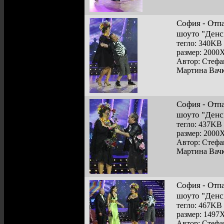
София - Отп
шоуто "Денс
тегло: 340KB
размер: 2000
Автор: Стефа
Мартина Вачк
София - Отп
шоуто "Денс
тегло: 437KB
размер: 2000
Автор: Стефа
Мартина Вачк
София - Отп
шоуто "Денс
тегло: 467KB
размер: 1497
Автор: Стефа