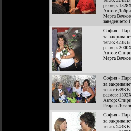
тегло: 324KB
размер: 1328
Автор: Добр
Марта Вачков
заведението 
София - Пар
за закриване
тегло: 423KB
размер: 2000
Автор: Спир
Марта Вачков
София - Пар
за закриване
тегло: 688KB
размер: 1302
Автор: Спир
Георги Лозан
София - Пар
за закриване
тегло: 543KB