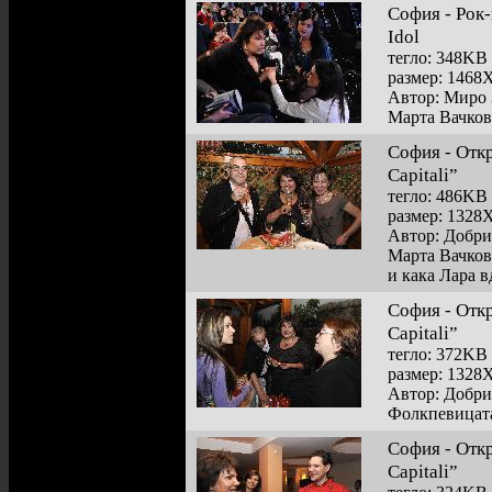
София - Рок-
Idol
тегло: 348KB
размер: 1468
Автор: Миро 
Марта Вачков
София - Откр
Capitali”
тегло: 486KB
размер: 1328
Автор: Добр
Марта Вачков
и кака Лара 
София - Откр
Capitali”
тегло: 372KB
размер: 1328
Автор: Добр
Фолкпевицата
София - Откр
Capitali”