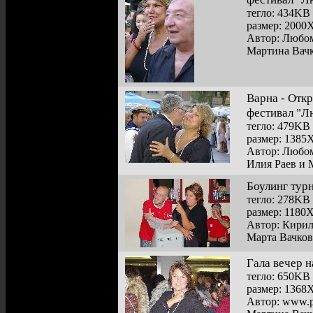
тегло: 434KB
размер: 2000
Автор: Любом
Мартина Вачк
Варна - Отк
фестивал "Л
тегло: 479KB
размер: 1385
Автор: Любом
Илия Раев и 
Боулинг турн
тегло: 278KB
размер: 1180
Автор: Кири
Марта Вачков
Гала вечер н
тегло: 650KB
размер: 1368
Автор: www.p