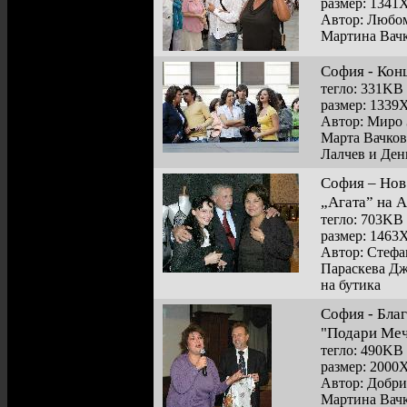
размер: 1341
Автор: Любом
Мартина Вач
София - Конц
тегло: 331KB
размер: 1339
Автор: Миро 
Марта Вачков
Лалчев и Де
София – Нов
„Агата” на 
тегло: 703KB
размер: 1463
Автор: Стефа
Параскева Дж
на бутика
София - Благ
"Подари Меч
тегло: 490KB
размер: 2000
Автор: Добр
Мартина Вачк