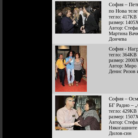
София – Пет
по Нова тел
тегло: 417KB
размер: 1405
Автор: Стефа
Мартина Вачк
Дончева
София - Наг
тегло: 364KB
размер: 2000
Автор: Миро 
Денис Ризов 
София – Осм
БГ Радио – 
тегло: 429KB
размер: 1507
Автор: Стефа
Някогашните 
Дилов-син