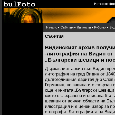
Интернет фо
Начало
Събития
Личности
Рубрики
Ви
Събития
Видинският архив получи
-литография на Видин от 
„Български шевици и носи
Държавният архив във Видин пред
литография на град Видин от 1840
дългогодишния дарител д-р Слави 
Германия, но завинаги е свързан 
още и книгата „Български шевици и
която е съхранено и описана бълг
шевици от всички области на Бълг
илюстрация и е ценен извор за п
етнографи. Литографията на Видин