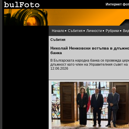
Интернет фо
Начало
Събития
Личности
Рубрики
Ви
Събития
Николай Ненковски встъпва в длъжнос
банка
В Българската народна банка се провежда цер
длъжност като член на Управителния съвет на
12.06.2026