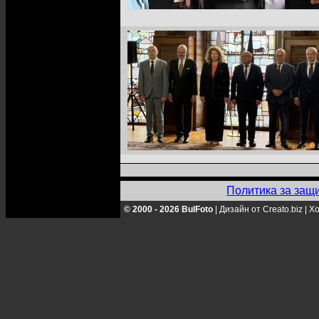
Политика за защ
© 2000 - 2026 BulFoto
|
Дизайн от Creato.biz
|
Хо