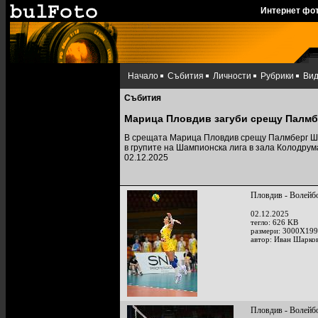
Интернет фо
Начало
Събития
Личности
Рубрики
Ви
Събития
Марица Пловдив загуби срещу Палмбе
В срещата Марица Пловдив срещу Палмберг Шве
в групите на Шампионска лига в зала Колодрум
02.12.2025
Пловдив - Волейб
02.12.2025
тегло: 626 KB
размери: 3000X199
автор: Иван Шарко
Пловдив - Волейб