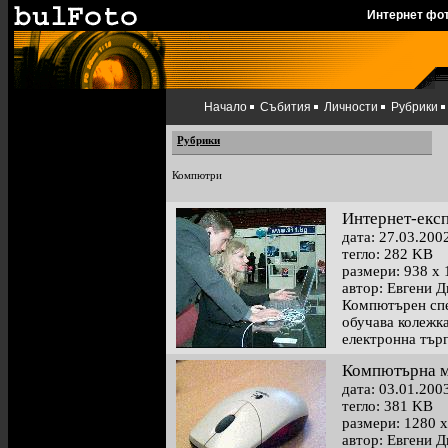
Интернет фо
Начало
Събития
Личности
Рубрики
Рубрики
Компютри
Интернет-екс
дата: 27.03.200
тегло: 282 KB
размери: 938 x 
автор: Евгени 
Компютърен сп
обучава колежка
електронна тър
Компютърна 
дата: 03.01.200
тегло: 381 KB
размери: 1280 x
автор: Евгени 