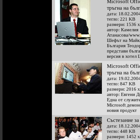
Microsoft Offi
тръгна на бъл
дата: 18.02.200
тегло: 221 KB
размери: 1536 x
автор: Камелия
Атанасова/www.
Шефът на Майк
България Теодо
представи бълг
версия в хотел
Microsoft Offi
тръгна на бъл
дата: 19.02.200
тегло: 847 KB
размери: 2016 x
автор: Евгени 
Една от служит
Microsoft демо
новия продукт
Състезание за
дата: 18.12.200
тегло: 448 KB
размери: 1452 x