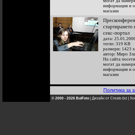
могат да намер
информация и 
магазин
Пресконферен
стартирането 
секс-портал
дата: 25.01.200
тегло: 319 KB
размери: 1423 x
автор: Миро Зл
На сайта посет
могат да намер
информация и 
магазин
Политика за з
© 2000 - 2026 BulFoto
|
Дизайн от Creato.biz
|
Хо