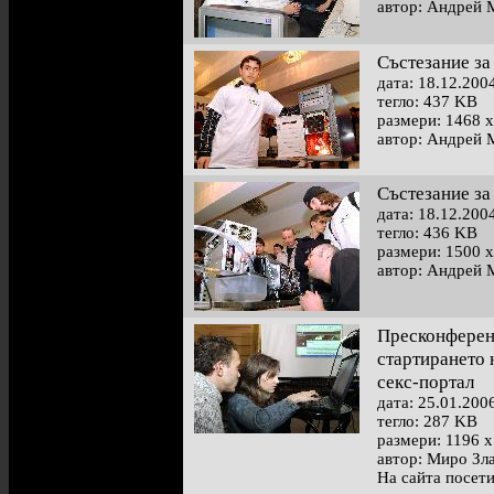
автор: Андрей 
Състезание за
дата: 18.12.200
тегло: 437 KB
размери: 1468 x
автор: Андрей 
Състезание за
дата: 18.12.200
тегло: 436 KB
размери: 1500 x
автор: Андрей 
Пресконферен
стартирането 
секс-портал
дата: 25.01.200
тегло: 287 KB
размери: 1196 x
автор: Миро Зл
На сайта посет