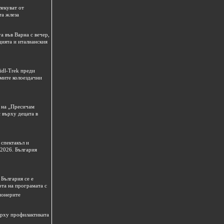
лекуват от
та жлеза
а във Варна с вечер,
цията и италианския
idl-Trek преди
емите колоездачни
 на „Пресичам
 върху децата в
спектакъл и
 2026. България
България се е
рта на програмата с
ионерите
ърху профилактиката