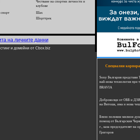
Честване на спортни личности и
клубове
 спорт
Шах
Шорттрек
ита на личните данни
стинг и домейни от Cbox.biz
Специални корпора
Sony България представи 
най-нова технология при 
BRAVIA
Доброволци от ОББ и ДЗИ
на Витоша, има и нова че
Близо половин милион душ
помощ от Българския Черв
г., каза председателят на
Григоров