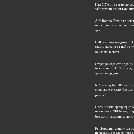
Над 5,5% от българите се 
заболявания на щитовидна
Alfa Romeo Tonale пристиг
посветена на дизайна, емо
дух
Lidl посреща звездите от L
старта на една от най-гол
обиколки в света
Стартира седмото издание
безопасно с TEDI“ с фокус
детските градини
bTV с мащабен 3D мапинг 
специално студио 'Избори
решава'
Превенцията срещу грип в 
повишила с 300% след ста
безплатни ваксини за пенс
Конференция акцентира в
на рака на дебелото черво