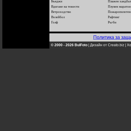
Бънджи
Плажен хандбал
Вдигане на тежести
Плувен маратон
Ветроходство
Пожаропилотен
Волейбол
Рафтинг
Голф
Ръгби
Политика за защ
© 2000 - 2026 BulFoto
|
Дизайн от Creato.biz
|
Хо