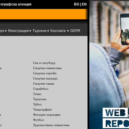
тографска агенция
BG
|
EN
део
Регистрация
Търсене
Kонтакти
GDPR
Ски и сноуборд
м
Спортна гимнастика
Спортна стрелба
Спортни награди
Спортни танци
Стрийтбол
Тенис
Триатлон
Удбол
Уиндсърфинг
м
Фигурно пързаляне
м
Футбол
л
Художествена гимнастика