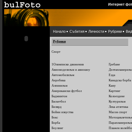
Интернет фо
Начало
Събития
Личности
Рубрики
Ви
Рубрики
Спорт
1Олимписко движенив
Гребане
Авиомоделизъм и авиошоу
Делтапланеризъ
Автомобилизъм
Езда
Аеробика
Канадска борба
Алпинизъм
Кану
Американски футбол
Картинг
Бадминтон
Колоездене
Баскетбол
Културизъм
Билярд
Лека атлетика
Бойни изкуства
Масов спорт
Бокс
Мотоциклетизъ
Борба
Парапланеризъ
Боулинг
Плажен волейбо