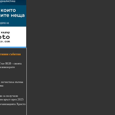
тивни събития
True RGB - своята
телевизорите
 почистиха пътека
шма
и са получили
ен кръст през 2025
 организацията Христо