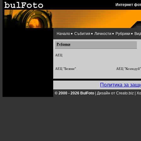
Интернет фо
Начало
Събития
Личности
Рубрики
Ви
Рубрики
АЕЦ
АЕЦ "Белене"
АЕЦ "Козлодуй"
Политика за защ
© 2000 - 2026 BulFoto
|
Дизайн от Creato.biz
|
Хо