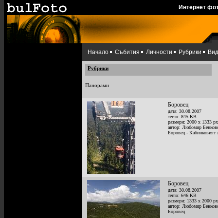
Интернет фо
Начало
Събития
Личности
Рубрики
Ви
Рубрики
Панорами
Боровец
дата: 30.08.2007
тегло: 845 KB
размери: 2000 x 1333 px
автор: Любомир Бенков
Боровец - Кабинковият 
Боровец
дата: 30.08.2007
тегло: 646 KB
размери: 1333 x 2000 px
автор: Любомир Бенков
Боровец