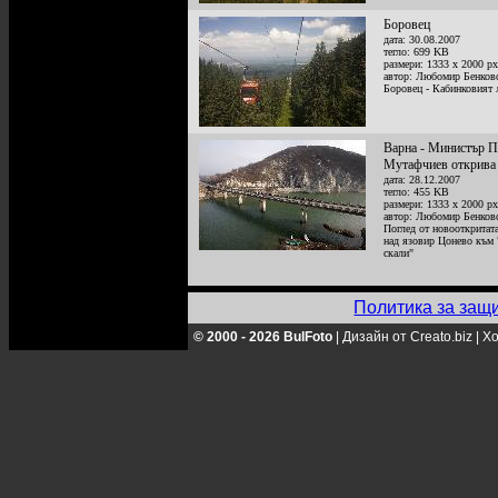
Боровец
дата: 30.08.2007
тегло: 699 KB
размери: 1333 x 2000 px
автор: Любомир Бенков
Боровец - Кабинковият 
Варна - Министър П
Мутафчиев открива 
дата: 28.12.2007
тегло: 455 KB
размери: 1333 x 2000 px
автор: Любомир Бенков
Поглед от новооткритата
над язовир Цонево към 
скали"
Политика за защ
© 2000 - 2026 BulFoto
|
Дизайн от Creato.biz
|
Хо